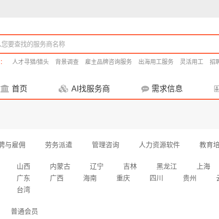
：
人才寻猎/猎头
背景调查
雇主品牌咨询服务
出海用工服务
灵活用工
招
首页
AI找服务商
需求信息
聘与雇佣
劳务派遣
管理咨询
人力资源软件
教育
山西
内蒙古
辽宁
吉林
黑龙江
上海
广东
广西
海南
重庆
四川
贵州
台湾
普通会员