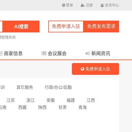
登录
|
注册
|
会员中心
免费申请入驻
免费发布需求
AI搜索
聘管理系统
商家信息
会议展会
新闻资讯
免费申请入驻
培训
其它服务
行政/办公/后勤
江苏
浙江
安徽
福建
江西
云南
西藏
陕西
甘肃
青海