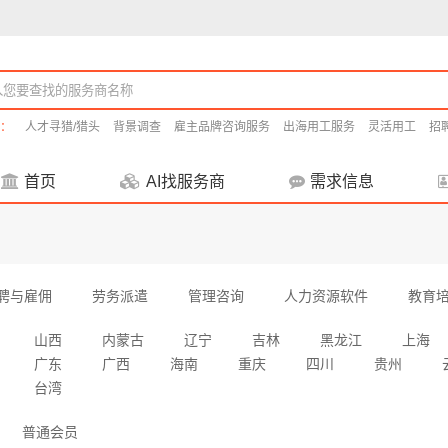
：
人才寻猎/猎头
背景调查
雇主品牌咨询服务
出海用工服务
灵活用工
招
首页
AI找服务商
需求信息
聘与雇佣
劳务派遣
管理咨询
人力资源软件
教育
山西
内蒙古
辽宁
吉林
黑龙江
上海
广东
广西
海南
重庆
四川
贵州
台湾
普通会员