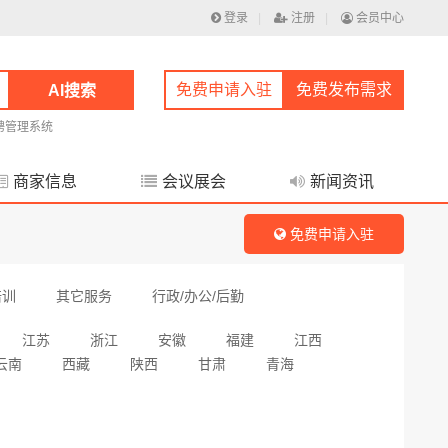
登录
|
注册
|
会员中心
免费申请入驻
免费发布需求
AI搜索
聘管理系统
商家信息
会议展会
新闻资讯
免费申请入驻
培训
其它服务
行政/办公/后勤
江苏
浙江
安徽
福建
江西
云南
西藏
陕西
甘肃
青海