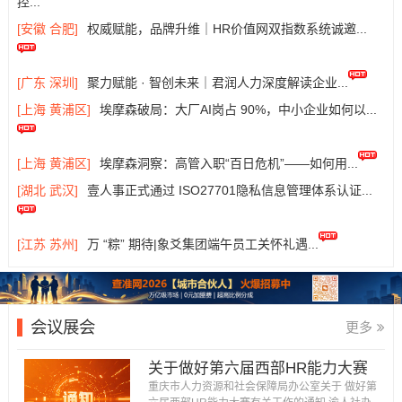
控...
[安徽 合肥]
权威赋能，品牌升维｜HR价值网双指数系统诚邀...
[广东 深圳]
聚力赋能 · 智创未来｜君润人力深度解读企业...
[上海 黄浦区]
埃摩森破局：大厂AI岗占 90%，中小企业如何以...
[上海 黄浦区]
埃摩森洞察：高管入职“百日危机”——如何用...
[湖北 武汉]
壹人事正式通过 ISO27701隐私信息管理体系认证...
[江苏 苏州]
万 “粽” 期待|象爻集团端午员工关怀礼遇...
会议展会
更多
关于做好第六届西部HR能力大赛
有关工作的通知...
重庆市人力资源和社会保障局办公室关于 做好第