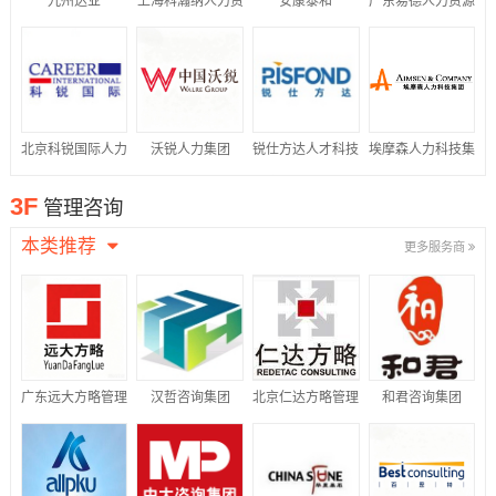
九州达业
上海科瀚纳人力资
安康泰和
广东易德人力资源
源集团有限公司
有限公司
北京科锐国际人力
沃锐人力集团
锐仕方达人才科技
埃摩森人力科技集
资源股份有限公司
集团有限公司
团
3F
管理咨询
本类推荐
更多服务商
广东远大方略管理
汉哲咨询集团
北京仁达方略管理
和君咨询集团
咨询有限公司
咨询股份有限公司