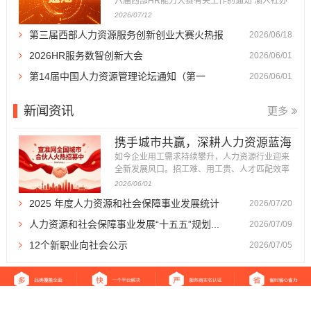
六届西部HR能力大赛有关工作的通知 渝人社办
〔2026〕86号 各区县（自治县）人力社保局，
2026/07/12
重庆高新区政务服务和社会事务中心、万盛经开
第三届西部人力资源服务创新创业大赛火热报
2026/06/18
区人力社保局，市级各部门人事（干部）处，有
关企事业单位人力资源部门： 为深入贯彻落实成
名...
2026HR服务数智创新大会
2026/06/01
渝地区双城经济圈建设战略部署，...
第14届中国人力资源管理论坛通知（第一
2026/06/01
轮）...
新闻资讯
更多
携手城市共赢，深耕人力资源蓝海
｜查准网全国...
如今企业用工需求持续攀升，人力资源行业迎来
全新发展风口。招工难、用工贵、人才匹配效率
低，成为万千企业发展的痛点，也催生了体量庞
2026/06/01
大、前景广阔的人力资源服务市场。 为加快全国
2025 年度人力资源和社会保障事业发展统计
2026/07/20
市场布局，深耕区域服务生态，查准网正式面向
全国各城市招募城市合伙人。我们以平台流量、
公报...
人力资源和社会保障事业发展“十五五”规划...
2026/07/09
品牌、运营体系为支撑，诚邀本...
12个新职业向社会公示
2026/07/05
返回首页
|
关于我们
|
免责声明
|
站点地图