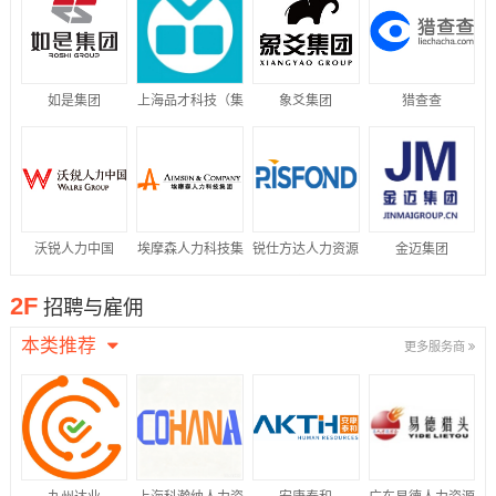
如是集团
上海品才科技（集
象爻集团
猎查查
团）有限公司
沃锐人力中国
埃摩森人力科技集
锐仕方达人力资源
金迈集团
团
集团
2F
招聘与雇佣
本类推荐
更多服务商