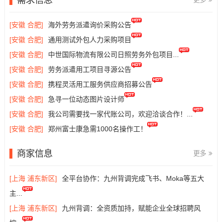
[安徽 合肥]
海外劳务派遣询价采购公告
[安徽 合肥]
通用测试外包人力采购项目
[安徽 合肥]
中世国际物流有限公司日照劳务外包项目...
[安徽 合肥]
劳务派遣用工项目寻源公告
[安徽 合肥]
携程灵活用工服务供应商招募公告
[安徽 合肥]
急寻一位动态图片设计师
[安徽 合肥]
我公司需要找一家代账公司，欢迎洽谈合作！...
[安徽 合肥]
郑州富士康急需1000名操作工！
商家信息
更多
[上海 浦东新区]
全平台协作：九州背调完成飞书、Moka等五大
主...
[上海 浦东新区]
九州背调：全资质加持，赋能企业全球招聘风