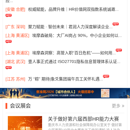
控...
[安徽 合肥]
权威赋能，品牌升维｜HR价值网双指数系统诚邀...
[广东 深圳]
聚力赋能 · 智创未来｜君润人力深度解读企业...
[上海 黄浦区]
埃摩森破局：大厂AI岗占 90%，中小企业如何以...
[上海 黄浦区]
埃摩森洞察：高管入职“百日危机”——如何用...
[湖北 武汉]
壹人事正式通过 ISO27701隐私信息管理体系认证...
[江苏 苏州]
万 “粽” 期待|象爻集团端午员工关怀礼遇...
会议展会
更多
关于做好第六届西部HR能力大赛
有关工作的通知...
重庆市人力资源和社会保障局办公室关于 做好第