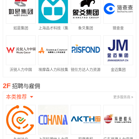
如是集团
上海品才科技（集
象爻集团
猎查查
团）有限公司
沃锐人力中国
埃摩森人力科技集
锐仕方达人力资源
金迈集团
团
集团
2F
招聘与雇佣
本类推荐
更多服务商