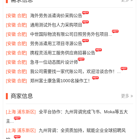
[安徽 合肥]
海外劳务派遣询价采购公告
[安徽 合肥]
通用测试外包人力采购项目
[安徽 合肥]
中世国际物流有限公司日照劳务外包项目...
[安徽 合肥]
劳务派遣用工项目寻源公告
[安徽 合肥]
携程灵活用工服务供应商招募公告
[安徽 合肥]
急寻一位动态图片设计师
[安徽 合肥]
我公司需要找一家代账公司，欢迎洽谈合作！...
[安徽 合肥]
郑州富士康急需1000名操作工！
商家信息
更多
[上海 浦东新区]
全平台协作：九州背调完成飞书、Moka等五大
主...
[上海 浦东新区]
九州背调：全资质加持，赋能企业全球招聘风