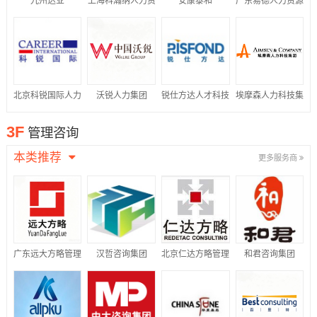
九州达业
上海科瀚纳人力资
安康泰和
广东易德人力资源
源集团有限公司
有限公司
北京科锐国际人力
沃锐人力集团
锐仕方达人才科技
埃摩森人力科技集
资源股份有限公司
集团有限公司
团
3F
管理咨询
本类推荐
更多服务商
广东远大方略管理
汉哲咨询集团
北京仁达方略管理
和君咨询集团
咨询有限公司
咨询股份有限公司