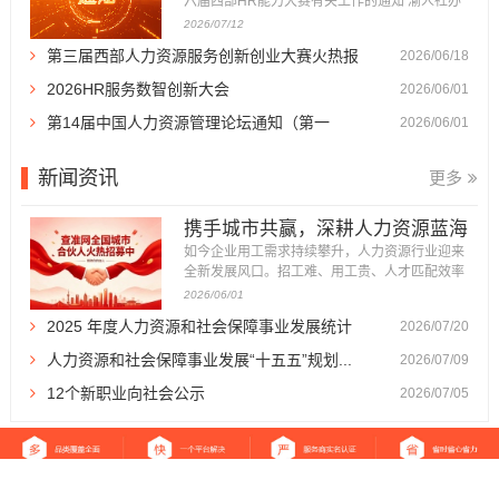
六届西部HR能力大赛有关工作的通知 渝人社办
〔2026〕86号 各区县（自治县）人力社保局，
2026/07/12
重庆高新区政务服务和社会事务中心、万盛经开
第三届西部人力资源服务创新创业大赛火热报
2026/06/18
区人力社保局，市级各部门人事（干部）处，有
关企事业单位人力资源部门： 为深入贯彻落实成
名...
2026HR服务数智创新大会
2026/06/01
渝地区双城经济圈建设战略部署，...
第14届中国人力资源管理论坛通知（第一
2026/06/01
轮）...
新闻资讯
更多
携手城市共赢，深耕人力资源蓝海
｜查准网全国...
如今企业用工需求持续攀升，人力资源行业迎来
全新发展风口。招工难、用工贵、人才匹配效率
低，成为万千企业发展的痛点，也催生了体量庞
2026/06/01
大、前景广阔的人力资源服务市场。 为加快全国
2025 年度人力资源和社会保障事业发展统计
2026/07/20
市场布局，深耕区域服务生态，查准网正式面向
全国各城市招募城市合伙人。我们以平台流量、
公报...
人力资源和社会保障事业发展“十五五”规划...
2026/07/09
品牌、运营体系为支撑，诚邀本...
12个新职业向社会公示
2026/07/05
返回首页
|
关于我们
|
免责声明
|
站点地图