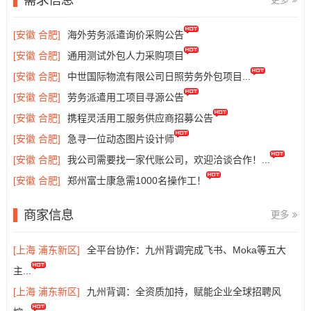
[安徽 合肥]
海外劳务派遣询价采购公告
[安徽 合肥]
通用测试外包人力采购项目
[安徽 合肥]
中世国际物流有限公司日照劳务外包项目...
[安徽 合肥]
劳务派遣用工项目寻源公告
[安徽 合肥]
携程灵活用工服务供应商招募公告
[安徽 合肥]
急寻一位动态图片设计师
[安徽 合肥]
我公司需要找一家代账公司，欢迎洽谈合作！...
[安徽 合肥]
郑州富士康急需1000名操作工！
商家信息
更多
[上海 浦东新区]
全平台协作：九州背调完成飞书、Moka等五大
主...
[上海 浦东新区]
九州背调：全资质加持，赋能企业全球招聘风