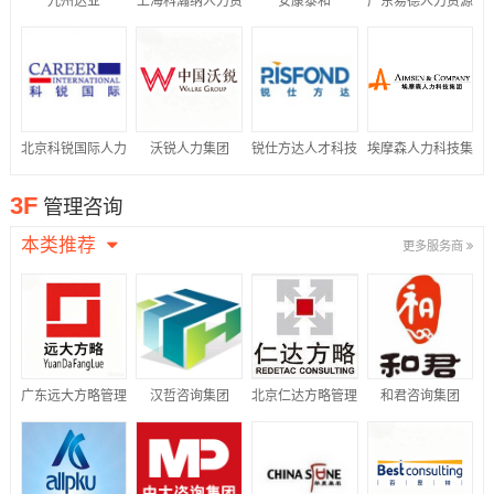
九州达业
上海科瀚纳人力资
安康泰和
广东易德人力资源
源集团有限公司
有限公司
北京科锐国际人力
沃锐人力集团
锐仕方达人才科技
埃摩森人力科技集
资源股份有限公司
集团有限公司
团
3F
管理咨询
本类推荐
更多服务商
广东远大方略管理
汉哲咨询集团
北京仁达方略管理
和君咨询集团
咨询有限公司
咨询股份有限公司