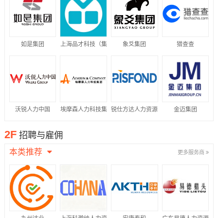
如是集团
上海品才科技（集
象爻集团
猎查查
团）有限公司
沃锐人力中国
埃摩森人力科技集
锐仕方达人力资源
金迈集团
团
集团
2F
招聘与雇佣
本类推荐
更多服务商