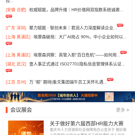
控...
[安徽 合肥]
权威赋能，品牌升维｜HR价值网双指数系统诚邀...
[广东 深圳]
聚力赋能 · 智创未来｜君润人力深度解读企业...
[上海 黄浦区]
埃摩森破局：大厂AI岗占 90%，中小企业如何以...
[上海 黄浦区]
埃摩森洞察：高管入职“百日危机”——如何用...
[湖北 武汉]
壹人事正式通过 ISO27701隐私信息管理体系认证...
[江苏 苏州]
万 “粽” 期待|象爻集团端午员工关怀礼遇...
会议展会
更多
关于做好第六届西部HR能力大赛
有关工作的通知...
重庆市人力资源和社会保障局办公室关于 做好第