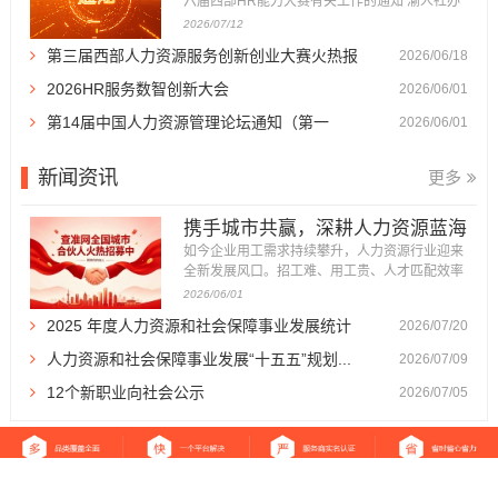
六届西部HR能力大赛有关工作的通知 渝人社办
〔2026〕86号 各区县（自治县）人力社保局，
2026/07/12
重庆高新区政务服务和社会事务中心、万盛经开
第三届西部人力资源服务创新创业大赛火热报
2026/06/18
区人力社保局，市级各部门人事（干部）处，有
关企事业单位人力资源部门： 为深入贯彻落实成
名...
2026HR服务数智创新大会
2026/06/01
渝地区双城经济圈建设战略部署，...
第14届中国人力资源管理论坛通知（第一
2026/06/01
轮）...
新闻资讯
更多
携手城市共赢，深耕人力资源蓝海
｜查准网全国...
如今企业用工需求持续攀升，人力资源行业迎来
全新发展风口。招工难、用工贵、人才匹配效率
低，成为万千企业发展的痛点，也催生了体量庞
2026/06/01
大、前景广阔的人力资源服务市场。 为加快全国
2025 年度人力资源和社会保障事业发展统计
2026/07/20
市场布局，深耕区域服务生态，查准网正式面向
全国各城市招募城市合伙人。我们以平台流量、
公报...
人力资源和社会保障事业发展“十五五”规划...
2026/07/09
品牌、运营体系为支撑，诚邀本...
12个新职业向社会公示
2026/07/05
返回首页
|
关于我们
|
免责声明
|
站点地图