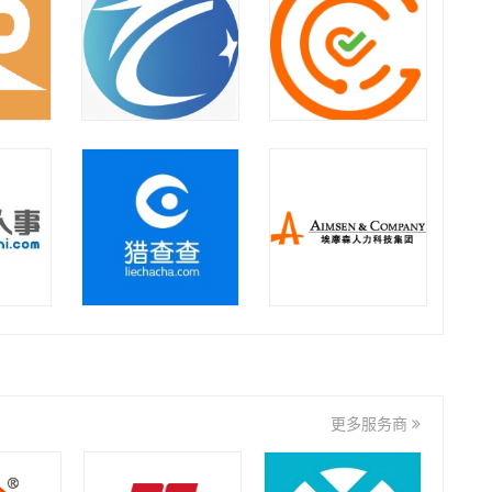
华劳集团
如是集团
上海向阳生涯企业管理咨询
有限公司
九州达业
金迈集团
君润人力
华锐人力
更多服务商
徽礼集