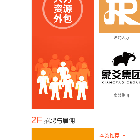
君润人力
象爻集团
2F
招聘与雇佣
本类推荐