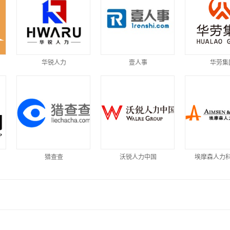
华锐人力
壹人事
华劳集
猎查查
沃锐人力中国
埃摩森人力