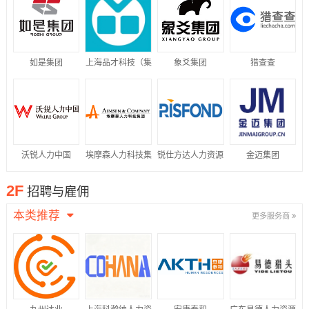
如是集团
上海品才科技（集
象爻集团
猎查查
团）有限公司
沃锐人力中国
埃摩森人力科技集
锐仕方达人力资源
金迈集团
团
集团
2F
招聘与雇佣
本类推荐
更多服务商