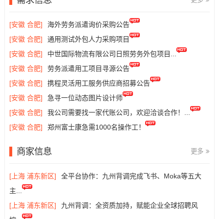
[安徽 合肥]
海外劳务派遣询价采购公告
[安徽 合肥]
通用测试外包人力采购项目
[安徽 合肥]
中世国际物流有限公司日照劳务外包项目...
[安徽 合肥]
劳务派遣用工项目寻源公告
[安徽 合肥]
携程灵活用工服务供应商招募公告
[安徽 合肥]
急寻一位动态图片设计师
[安徽 合肥]
我公司需要找一家代账公司，欢迎洽谈合作！...
[安徽 合肥]
郑州富士康急需1000名操作工！
商家信息
更多
[上海 浦东新区]
全平台协作：九州背调完成飞书、Moka等五大
主...
[上海 浦东新区]
九州背调：全资质加持，赋能企业全球招聘风