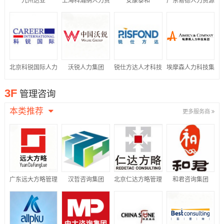
九州达业
上海科瀚纳人力资
安康泰和
广东易德人力资源
源集团有限公司
有限公司
北京科锐国际人力
沃锐人力集团
锐仕方达人才科技
埃摩森人力科技集
资源股份有限公司
集团有限公司
团
3F
管理咨询
本类推荐
更多服务商
广东远大方略管理
汉哲咨询集团
北京仁达方略管理
和君咨询集团
咨询有限公司
咨询股份有限公司