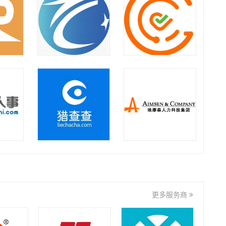
华劳集团
如是集团
上海向阳生涯企业管理咨询
有限公司
九州达业
金迈集团
君润人力
华锐人力
更多服务商
徽礼集