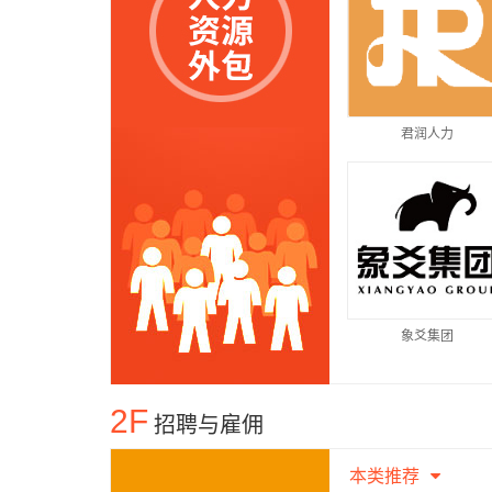
君润人力
象爻集团
2F
招聘与雇佣
本类推荐