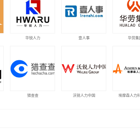
华锐人力
壹人事
华劳集
猎查查
沃锐人力中国
埃摩森人力