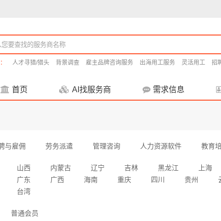
：
人才寻猎/猎头
背景调查
雇主品牌咨询服务
出海用工服务
灵活用工
招
首页
AI找服务商
需求信息
聘与雇佣
劳务派遣
管理咨询
人力资源软件
教育
山西
内蒙古
辽宁
吉林
黑龙江
上海
广东
广西
海南
重庆
四川
贵州
台湾
普通会员