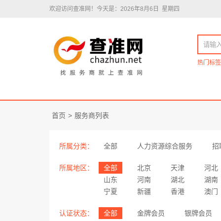
欢迎访问查准网！
今天是：2026年8月6日 星期四
热门标签
首页
>
服务商列表
所属分类：
全部
人力资源综合服务
招
所属地区：
全部
北京
天津
河北
山东
河南
湖北
湖南
宁夏
新疆
香港
澳门
认证状态：
全部
金牌会员
银牌会员