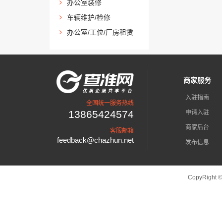
办公室装修
车辆维护/检修
办公室/工位/厂房租赁
商家服务
入驻指南
全国统一服务热线
13865424574
申请入驻
商家后台
客服邮箱
feedback@chazhun.net
发布信息
CopyRight