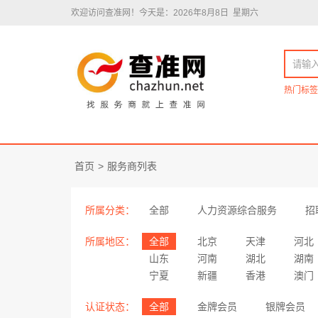
欢迎访问查准网！
今天是：2026年8月8日 星期六
热门标签
首页
>
服务商列表
所属分类：
全部
人力资源综合服务
招
所属地区：
全部
北京
天津
河北
山东
河南
湖北
湖南
宁夏
新疆
香港
澳门
认证状态：
全部
金牌会员
银牌会员