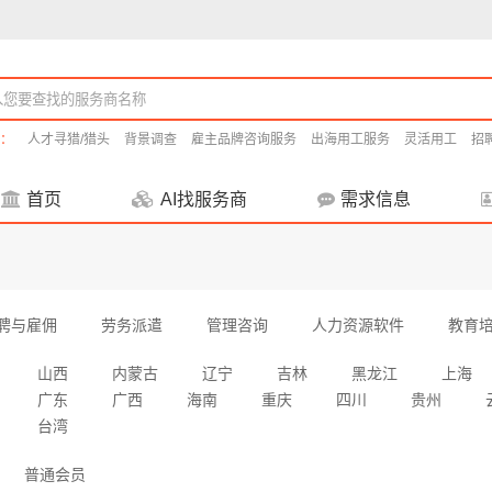
：
人才寻猎/猎头
背景调查
雇主品牌咨询服务
出海用工服务
灵活用工
招
首页
AI找服务商
需求信息
聘与雇佣
劳务派遣
管理咨询
人力资源软件
教育
山西
内蒙古
辽宁
吉林
黑龙江
上海
广东
广西
海南
重庆
四川
贵州
台湾
普通会员