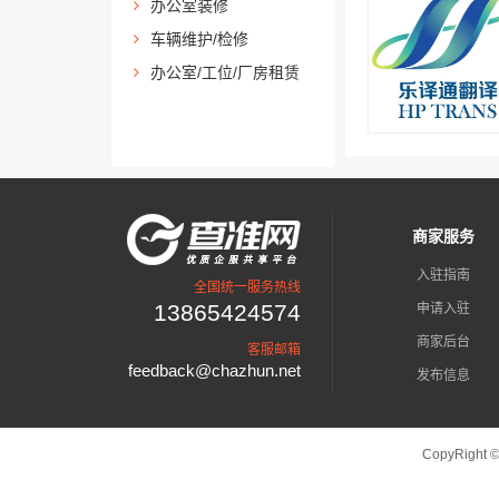
办公室装修
车辆维护/检修
办公室/工位/厂房租赁
商家服务
入驻指南
全国统一服务热线
13865424574
申请入驻
商家后台
客服邮箱
feedback@chazhun.net
发布信息
CopyRight