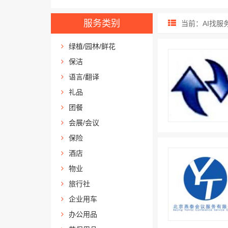
服务类别
当前：AI找服务
绿植/园林/鲜花
保洁
语言/翻译
礼品
团餐
会展/会议
保险
酒店
物业
旅行社
企业用车
办公用品