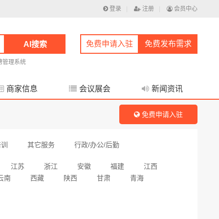
登录
|
注册
|
会员中心
免费申请入驻
免费发布需求
AI搜索
聘管理系统
商家信息
会议展会
新闻资讯
免费申请入驻
培训
其它服务
行政/办公/后勤
江苏
浙江
安徽
福建
江西
云南
西藏
陕西
甘肃
青海