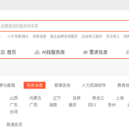
：
人才寻猎/猎头
背景调查
雇主品牌咨询服务
出海用工服务
灵活用工
招
首页
AI找服务商
需求信息
聘与雇佣
劳务派遣
管理咨询
人力资源软件
教育
山西
内蒙古
辽宁
吉林
黑龙江
上海
广东
广西
海南
重庆
四川
贵州
台湾
普通会员