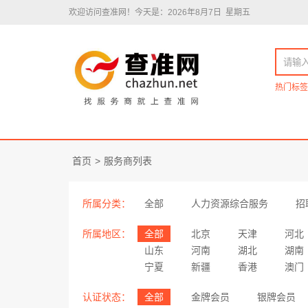
欢迎访问查准网！
今天是：2026年8月7日 星期五
热门标签
首页
>
服务商列表
所属分类：
全部
人力资源综合服务
招
所属地区：
全部
北京
天津
河北
山东
河南
湖北
湖南
宁夏
新疆
香港
澳门
认证状态：
全部
金牌会员
银牌会员