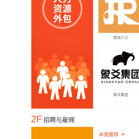
君润人力
象爻集团
2F
招聘与雇佣
本类推荐