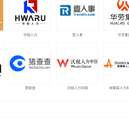
华锐人力
壹人事
华劳集
猎查查
沃锐人力中国
埃摩森人力