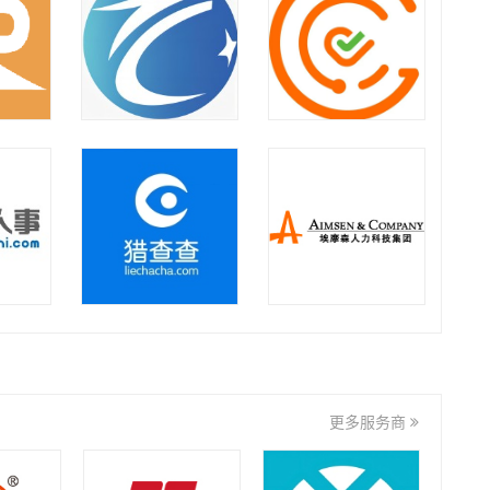
中人品牌研究院
壹人事
华劳集团
如是集团
上海向阳生涯企业管理咨询
有限公司
九州达业
金迈集团
更多服务商
君润人力