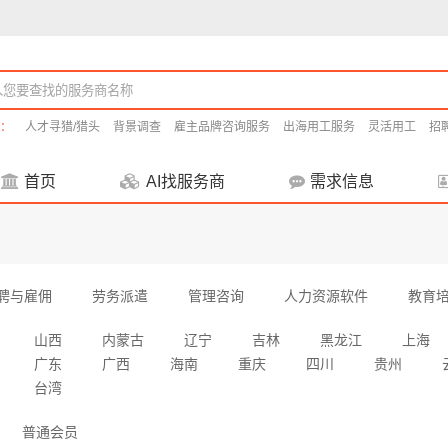
：
人才寻猎/猎头
背景调查
雇主品牌咨询服务
出海用工服务
灵活用工
招
首页
AI找服务商
需求信息
聘与雇佣
劳务派遣
管理咨询
人力资源软件
教育
山西
内蒙古
辽宁
吉林
黑龙江
上海
广东
广西
海南
重庆
四川
贵州
台湾
普通会员