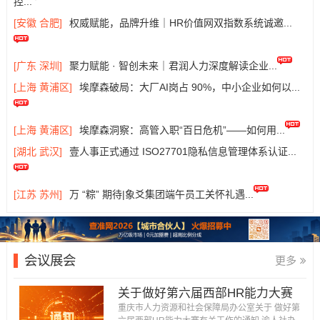
控...
[安徽 合肥]
权威赋能，品牌升维｜HR价值网双指数系统诚邀...
[广东 深圳]
聚力赋能 · 智创未来｜君润人力深度解读企业...
[上海 黄浦区]
埃摩森破局：大厂AI岗占 90%，中小企业如何以...
[上海 黄浦区]
埃摩森洞察：高管入职“百日危机”——如何用...
[湖北 武汉]
壹人事正式通过 ISO27701隐私信息管理体系认证...
[江苏 苏州]
万 “粽” 期待|象爻集团端午员工关怀礼遇...
会议展会
更多
关于做好第六届西部HR能力大赛
有关工作的通知...
重庆市人力资源和社会保障局办公室关于 做好第