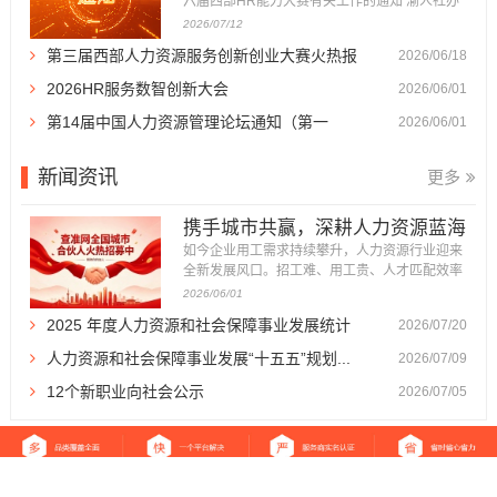
六届西部HR能力大赛有关工作的通知 渝人社办
〔2026〕86号 各区县（自治县）人力社保局，
2026/07/12
重庆高新区政务服务和社会事务中心、万盛经开
第三届西部人力资源服务创新创业大赛火热报
2026/06/18
区人力社保局，市级各部门人事（干部）处，有
关企事业单位人力资源部门： 为深入贯彻落实成
名...
2026HR服务数智创新大会
2026/06/01
渝地区双城经济圈建设战略部署，...
第14届中国人力资源管理论坛通知（第一
2026/06/01
轮）...
新闻资讯
更多
携手城市共赢，深耕人力资源蓝海
｜查准网全国...
如今企业用工需求持续攀升，人力资源行业迎来
全新发展风口。招工难、用工贵、人才匹配效率
低，成为万千企业发展的痛点，也催生了体量庞
2026/06/01
大、前景广阔的人力资源服务市场。 为加快全国
2025 年度人力资源和社会保障事业发展统计
2026/07/20
市场布局，深耕区域服务生态，查准网正式面向
全国各城市招募城市合伙人。我们以平台流量、
公报...
人力资源和社会保障事业发展“十五五”规划...
2026/07/09
品牌、运营体系为支撑，诚邀本...
12个新职业向社会公示
2026/07/05
返回首页
|
关于我们
|
免责声明
|
站点地图