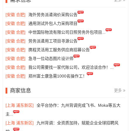
[安徽 合肥]
海外劳务派遣询价采购公告
[安徽 合肥]
通用测试外包人力采购项目
[安徽 合肥]
中世国际物流有限公司日照劳务外包项目...
[安徽 合肥]
劳务派遣用工项目寻源公告
[安徽 合肥]
携程灵活用工服务供应商招募公告
[安徽 合肥]
急寻一位动态图片设计师
[安徽 合肥]
我公司需要找一家代账公司，欢迎洽谈合作！...
[安徽 合肥]
郑州富士康急需1000名操作工！
商家信息
更多
[上海 浦东新区]
全平台协作：九州背调完成飞书、Moka等五大
主...
[上海 浦东新区]
九州背调：全资质加持，赋能企业全球招聘风