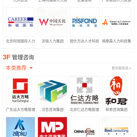
九州达业
上海科瀚纳人力资
安康泰和
广东易德人力资源
源集团有限公司
有限公司
北京科锐国际人力
沃锐人力集团
锐仕方达人才科技
埃摩森人力科技集
资源股份有限公司
集团有限公司
团
3F
管理咨询
本类推荐
更多服务商
广东远大方略管理
汉哲咨询集团
北京仁达方略管理
和君咨询集团
咨询有限公司
咨询股份有限公司