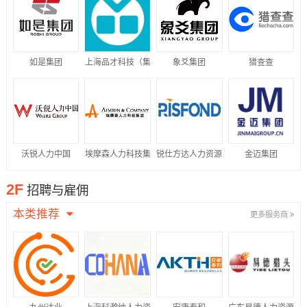
如是集团
上海品才科技（集
象爻集团
猎查查
团）有限公司
沃锐人力中国
埃摩森人力科技集
锐仕方达人力资源
金迈集团
团
集团
2F
招聘与雇佣
本类推荐
更多服务商